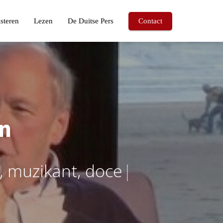
steren
Lezen
De Duitse Pers
Contact
en
m
u
z
i
k
a
n
t
,
d
o
c
e
n
t
e
n