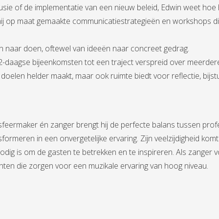
sie of de implementatie van een nieuw beleid, Edwin weet hoe h
j op maat gemaakte communicatiestrategieën en workshops die 
n naar doen, oftewel van ideeën naar concreet gedrag.
f 2-daagse bijeenkomsten tot een traject verspreid over meerdere
oelen helder maakt, maar ook ruimte biedt voor reflectie, bijstu
feermaker én zanger brengt hij de perfecte balans tussen profes
rmeren in een onvergetelijke ervaring. Zijn veelzijdigheid komt v
dig is om de gasten te betrekken en te inspireren. Als zanger vo
ten die zorgen voor een muzikale ervaring van hoog niveau.