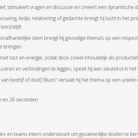
actief, stimuleert vragen en discussie en creëert een dynamische 
uwing, liedje, relativering of gedachte brengt hij lucht in het
erd blijft.
nafhankelijke stem brengt hij gevoelige thema’s op een respect
te brengen.
 met tact en energie, zodat deze zowel inhoudelijk als productief 
ren en verbindingen te leggen, speelt hij een sleutelrol in het
m van bedrijf of doel] Blues” vertaalt hij het thema op een uniek
en en 26 seconden
ties en teams intern ondersteunt om gezamenlijke doelen te ber