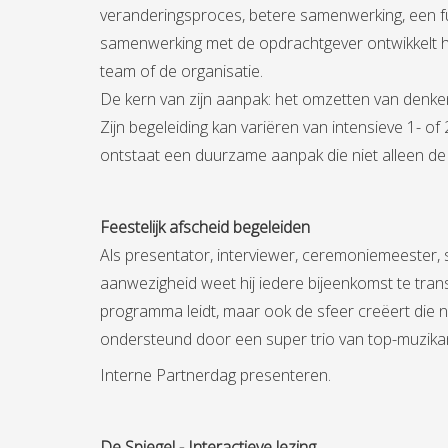
veranderingsproces, betere samenwerking, een fu
samenwerking met de opdrachtgever ontwikkelt hi
team of de organisatie.
De kern van zijn aanpak: het omzetten van denke
Zijn begeleiding kan variëren van intensieve 1- o
ontstaat een duurzame aanpak die niet alleen de d
Feestelijk afscheid begeleiden
Als presentator, interviewer, ceremoniemeester, s
aanwezigheid weet hij iedere bijeenkomst te transfo
programma leidt, maar ook de sfeer creëert die no
ondersteund door een super trio van top-muzikan
Interne Partnerdag presenteren.
De Spiegel - Interactieve lezing