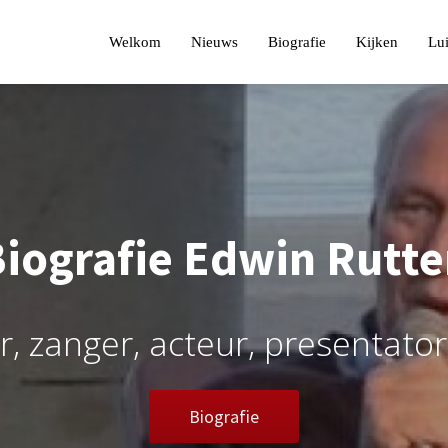
Welkom
Nieuws
Biografie
Kijken
Lui
iografie Edwin Rutt
z
a
n
g
e
r
,
a
c
t
e
u
r
,
p
r
e
s
e
n
t
a
t
o
r
,
c
o
l
u
m
n
i
s
Biografie