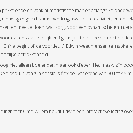
n prikkelende en vaak humoristische manier belangrijke onderwe
, nieuwsgierigheid, samenwerking, kwaliteit, creativiteit, en de 
denken en mee te doen, wat zorgt voor een dynamische en interac
ervoor dat de zaal letterlijk en figuurlijk uit de stoelen komt en
naar China begint bij de voordeur.” Edwin weet mensen te inspir
rsoonlijke betrokkenheid.
toog niet alleen boeiender, maar ook dieper. Het maakt zijn b
e tijdsduur van zijn sessie is flexibel, variërend van 30 tot 45 
eelingbroer Ome Willem houdt Edwin een interactieve lezing ove