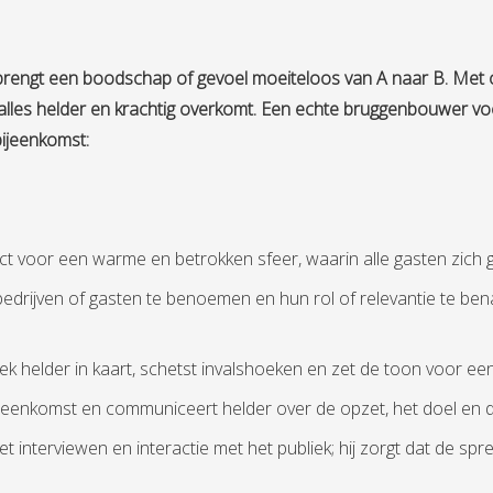
Hij brengt een boodschap of gevoel moeiteloos van A naar B. Met
t alles helder en krachtig overkomt. Een echte bruggenbouwer voo
bijeenkomst:
ect voor een warme en betrokken sfeer, waarin alle gasten zich 
bedrijven of gasten te benoemen en hun rol of relevantie te bena
tiek helder in kaart, schetst invalshoeken en zet de toon voor ee
e bijeenkomst en communiceert helder over de opzet, het doel en 
et interviewen en interactie met het publiek; hij zorgt dat de 