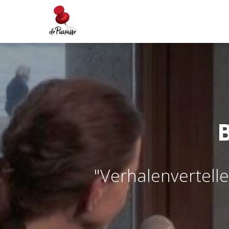
B
"
V
e
r
h
a
l
e
n
v
e
r
t
e
l
l
e
r
,