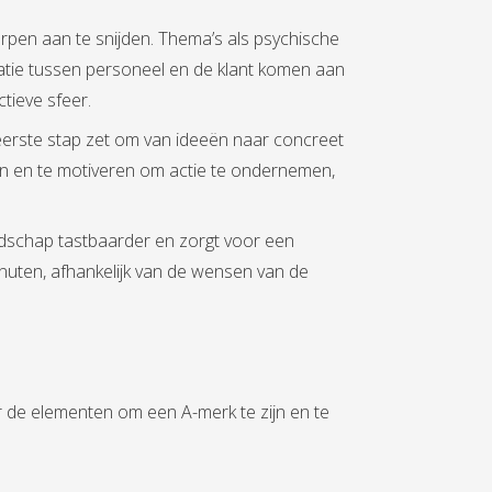
rpen aan te snijden. Thema’s als psychische
relatie tussen personeel en de klant komen aan
tieve sfeer.
 de eerste stap zet om van ideeën naar concreet
eren en te motiveren om actie te ondernemen,
oodschap tastbaarder en zorgt voor een
minuten, afhankelijk van de wensen van de
r de elementen om een A-merk te zijn en te