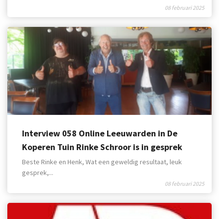
08 februari 2025
Interview 058 Online Leeuwarden in De
Koperen Tuin Rinke Schroor is in gesprek
met Edwin Rutten
Beste Rinke en Henk, Wat een geweldig resultaat, leuk
gesprek,...
08 februari 2025