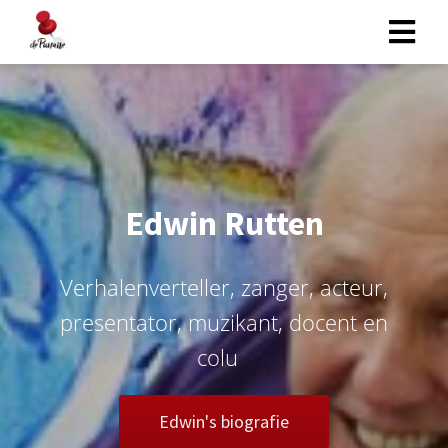
Edwin Rutten
V
e
r
h
a
l
e
n
v
e
r
t
e
l
l
e
r
,
z
a
n
g
e
r
,
a
c
t
e
u
r
,
p
r
e
s
e
n
t
a
t
o
r
,
m
u
z
i
k
a
n
t
,
d
o
c
e
n
t
e
n
c
o
l
u
m
n
i
s
t
.
.
.
Edwin's biografie