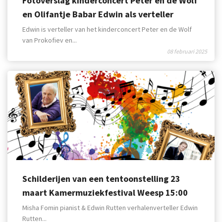
Fotoverslag kinderconcert Peter en de Wolf
en Olifantje Babar Edwin als verteller
Edwin is verteller van het kinderconcert Peter en de Wolf
van Prokofiev en...
08 februari 2025
Schilderijen van een tentoonstelling 23
maart Kamermuziekfestival Weesp 15:00
uur
Misha Fomin pianist & Edwin Rutten verhalenverteller Edwin
Rutten...